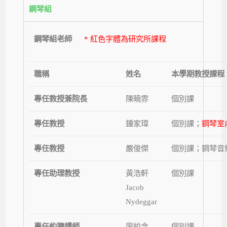
鋼琴組
鋼琴組老師
*
紅色字體為研究所課程
職稱
姓名
本學期教授課程
專任教授兼院長
陳曉雰
個別課
專任教授
鍾家瑋
個別課；
鋼琴室
專任教授
嚴俊傑
個別課；鋼琴音
專任助理教授
黃浩軒
個別課
Jacob
Nydeggar
專任約聘講師
廖皎含
個別課