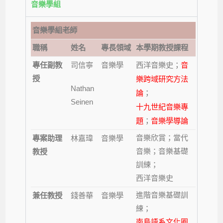
音樂學組
音樂學組老師
職稱
姓名
專長領域
本學期教授課程
專任副教
司信寧
音樂學
西洋音樂史；
音
授
樂跨域研究方法
Nathan
論
；
Seinen
十九世紀
音樂專
題
；
音樂學導論
音樂欣賞；當代
專案助理
林嘉瑋
音樂學
音樂；音樂基礎
教授
訓練；
西洋音樂史
進階音樂基礎訓
兼任教授
錢善華
音樂學
練；
南島語系文化圈